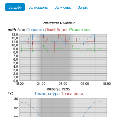
За добу
За тиждень
За місяць
За рік
Іонізуюча радіація